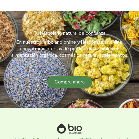
Tu Herbolario natural de confianza
En nuestro Herbolario online y Herboristería online
encontrarás ofertas de productos naturales en
alimentación orgánica, cosmética natural, suplementos,
etc.
Compra ahora