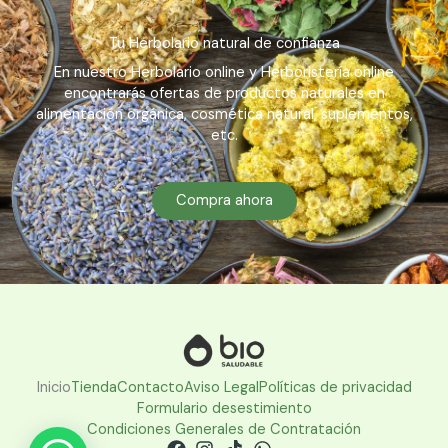
Tu Herbolario natural de confianza
En nuestro Herbolario online y Herboristería online
encontrarás ofertas de productos naturales en
alimentación orgánica, cosmética natural, suplementos,
etc.
Compra ahora
Inicio
Tienda
Contacto
Aviso Legal
Políticas de privacidad
Formulario desestimiento
Condiciones Generales de Contratación