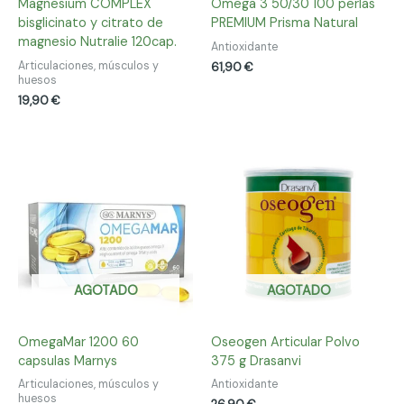
Magnesium COMPLEX
Omega 3 50/30 100 perlas
bisglicinato y citrato de
PREMIUM Prisma Natural
magnesio Nutralie 120cap.
Antioxidante
Articulaciones, músculos y
61,90
€
huesos
19,90
€
AGOTADO
AGOTADO
OmegaMar 1200 60
Oseogen Articular Polvo
capsulas Marnys
375 g Drasanvi
Articulaciones, músculos y
Antioxidante
huesos