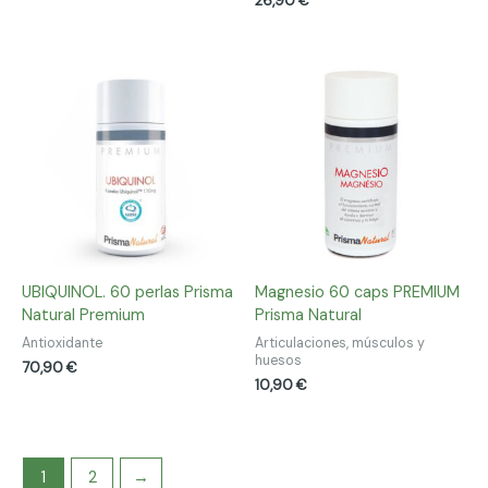
26,90
€
UBIQUINOL. 60 perlas Prisma
Magnesio 60 caps PREMIUM
Natural Premium
Prisma Natural
Antioxidante
Articulaciones, músculos y
huesos
70,90
€
10,90
€
1
2
→