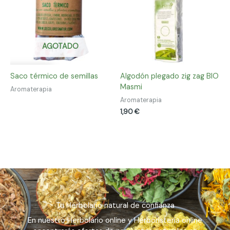
AGOTADO
Saco térmico de semillas
Algodón plegado zig zag BIO
Masmi
Aromaterapia
Aromaterapia
1,90
€
Tu Herbolario natural de confianza
En nuestro Herbolario online y Herboristería online