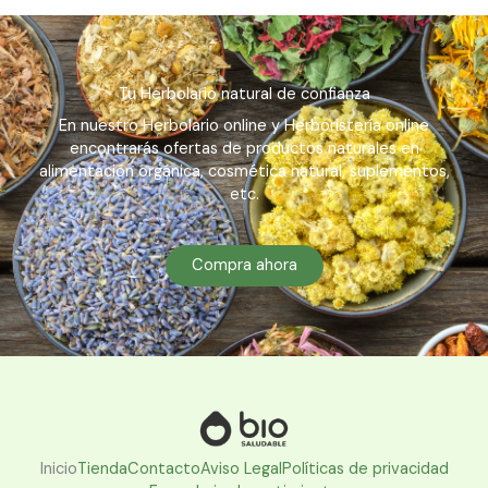
Tu Herbolario natural de confianza
En nuestro Herbolario online y Herboristería online
encontrarás ofertas de productos naturales en
alimentación orgánica, cosmética natural, suplementos,
etc.
Compra ahora
Inicio
Tienda
Contacto
Aviso Legal
Políticas de privacidad