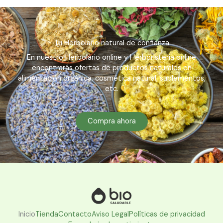
Tu Herbolario natural de confianza
En nuestro Herbolario online y Herboristería online
encontrarás ofertas de productos naturales en
alimentación orgánica, cosmética natural, suplementos,
etc.
Compra ahora
Inicio
Tienda
Contacto
Aviso Legal
Políticas de privacidad