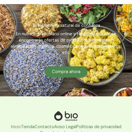
Tu Herbolario natural de confianza
En nuestro Herbolario online y Herboristería online
encontrarás ofertas de productos naturales en
alimentación orgánica, cosmética natural, suplementos,
etc.
Compra ahora
Inicio
Tienda
Contacto
Aviso Legal
Políticas de privacidad