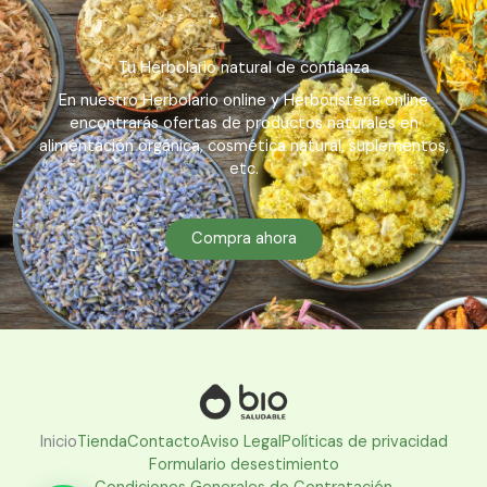
Tu Herbolario natural de confianza
En nuestro Herbolario online y Herboristería online
encontrarás ofertas de productos naturales en
alimentación orgánica, cosmética natural, suplementos,
etc.
Compra ahora
Inicio
Tienda
Contacto
Aviso Legal
Políticas de privacidad
Formulario desestimiento