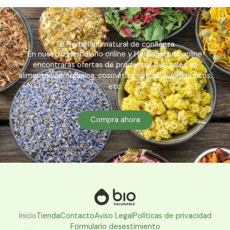
Tu Herbolario natural de confianza
En nuestro Herbolario online y Herboristería online
encontrarás ofertas de productos naturales en
alimentación orgánica, cosmética natural, suplementos,
etc.
Compra ahora
Inicio
Tienda
Contacto
Aviso Legal
Políticas de privacidad
Formulario desestimiento