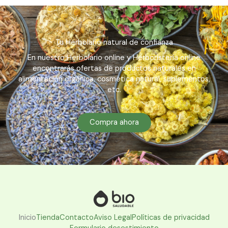
Tu Herbolario natural de confianza
En nuestro Herbolario online y Herboristería online
encontrarás ofertas de productos naturales en
alimentación orgánica, cosmética natural, suplementos,
etc.
Compra ahora
Inicio
Tienda
Contacto
Aviso Legal
Políticas de privacidad