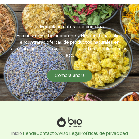
Tu Herbolario natural de confianza
En nuestro Herbolario online y Herboristería online
encontrarás ofertas de productos naturales en
alimentación orgánica, cosmética natural, suplementos,
etc.
Compra ahora
Inicio
Tienda
Contacto
Aviso Legal
Políticas de privacidad