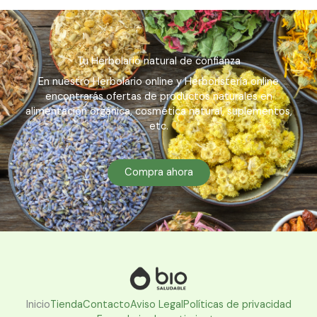
Tu Herbolario natural de confianza
En nuestro Herbolario online y Herboristería online
encontrarás ofertas de productos naturales en
alimentación orgánica, cosmética natural, suplementos,
etc.
Compra ahora
Inicio
Tienda
Contacto
Aviso Legal
Políticas de privacidad