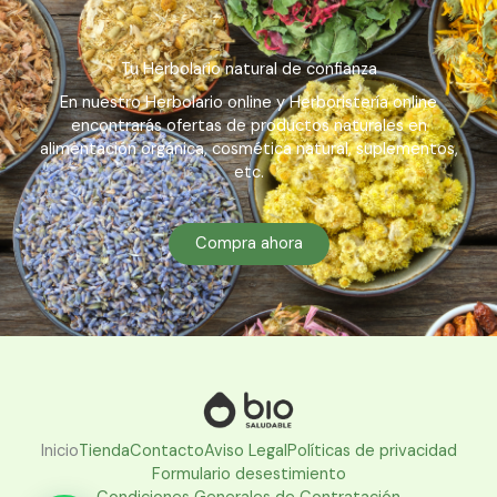
Tu Herbolario natural de confianza
En nuestro Herbolario online y Herboristería online
encontrarás ofertas de productos naturales en
alimentación orgánica, cosmética natural, suplementos,
etc.
Compra ahora
Inicio
Tienda
Contacto
Aviso Legal
Políticas de privacidad
Formulario desestimiento