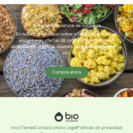
Tu Herbolario natural de confianza
En nuestro Herbolario online y Herboristería online
encontrarás ofertas de productos naturales en
alimentación orgánica, cosmética natural, suplementos,
etc.
Compra ahora
Inicio
Tienda
Contacto
Aviso Legal
Políticas de privacidad