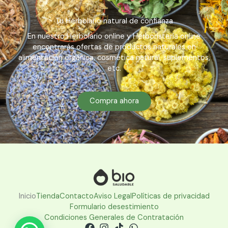
Tu Herbolario natural de confianza
En nuestro Herbolario online y Herboristería online
encontrarás ofertas de productos naturales en
alimentación orgánica, cosmética natural, suplementos,
etc.
Compra ahora
Inicio
Tienda
Contacto
Aviso Legal
Políticas de privacidad
Formulario desestimiento
Condiciones Generales de Contratación