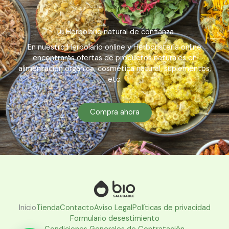
Tu Herbolario natural de confianza
En nuestro Herbolario online y Herboristería online
encontrarás ofertas de productos naturales en
alimentación orgánica, cosmética natural, suplementos,
etc.
Compra ahora
Inicio
Tienda
Contacto
Aviso Legal
Políticas de privacidad
Formulario desestimiento