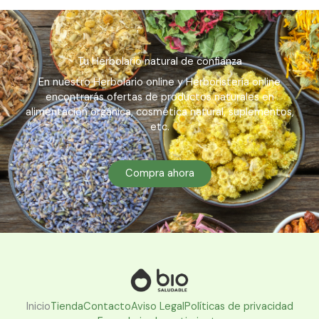
Tu Herbolario natural de confianza
En nuestro Herbolario online y Herboristería online
encontrarás ofertas de productos naturales en
alimentación orgánica, cosmética natural, suplementos,
etc.
Compra ahora
Inicio
Tienda
Contacto
Aviso Legal
Políticas de privacidad