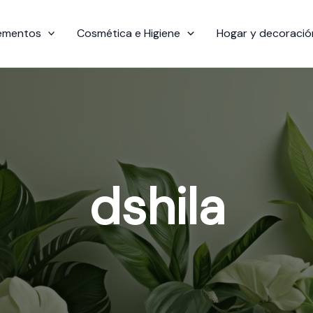
ementos
Cosmética e Higiene
Hogar y decoració
dshila