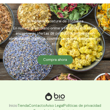
Tu Herbolario natural de confianza
En nuestro Herbolario online y Herboristería online
encontrarás ofertas de productos naturales en
alimentación orgánica, cosmética natural, suplementos,
etc.
Compra ahora
Inicio
Tienda
Contacto
Aviso Legal
Políticas de privacidad