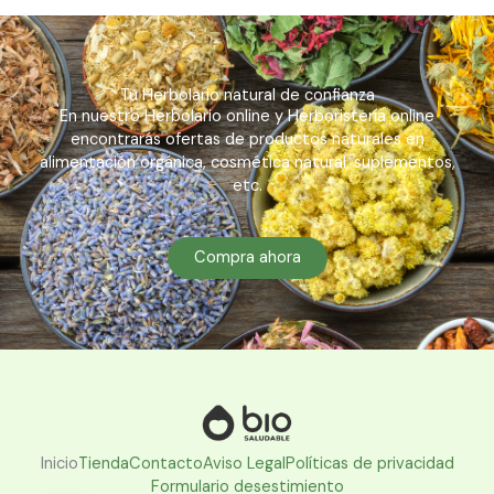
Tu Herbolario natural de confianza
En nuestro Herbolario online y Herboristería online
encontrarás ofertas de productos naturales en
alimentación orgánica, cosmética natural, suplementos,
etc.
Compra ahora
Inicio
Tienda
Contacto
Aviso Legal
Políticas de privacidad
Formulario desestimiento