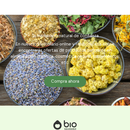
Tu Herbolario natural de confianza
En nuestro Herbolario online y Herboristería online
encontrarás ofertas de productos naturales en
alimentación orgánica, cosmética natural, suplementos,
etc.
Compra ahora