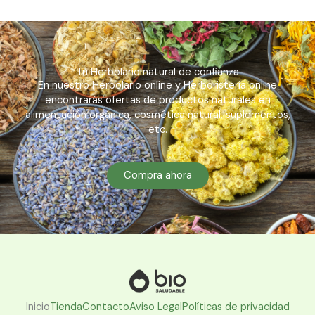
Tu Herbolario natural de confianza
En nuestro Herbolario online y Herboristería online
encontrarás ofertas de productos naturales en
alimentación orgánica, cosmética natural, suplementos,
etc.
Compra ahora
Inicio
Tienda
Contacto
Aviso Legal
Políticas de privacidad