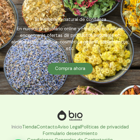
Tu Herbolario natural de confianza
En nuestro Herbolario online y Herboristería online
encontrarás ofertas de productos naturales en
alimentación orgánica, cosmética natural, suplementos,
etc.
Compra ahora
Inicio
Tienda
Contacto
Aviso Legal
Políticas de privacidad
Formulario desestimiento