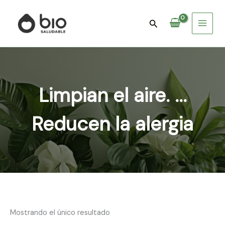
Ir
Main
al
Buscar
Menu
contenido
Limpian el aire. ...
Reducen la alergia
Mostrando el único resultado