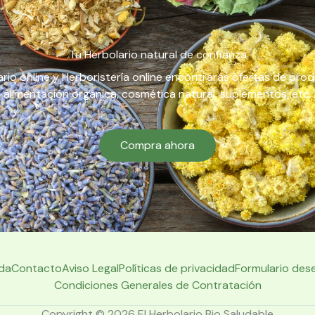
Tu Herbolario natural de confianza
rio online y Herboristería online encontrarás ofertas de pro
alimentación orgánica, cosmética natural, suplementos, etc.
Compra ahora
da
Contacto
Aviso Legal
Políticas de privacidad
Formulario des
Condiciones Generales de Contratación
Copyright © 2026 El Herbolario Bio Saludable