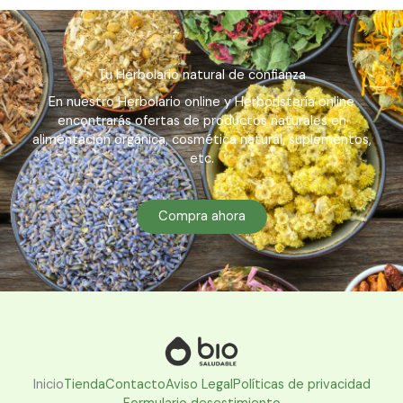
Tu Herbolario natural de confianza
En nuestro Herbolario online y Herboristería online
encontrarás ofertas de productos naturales en
alimentación orgánica, cosmética natural, suplementos,
etc.
Compra ahora
Inicio
Tienda
Contacto
Aviso Legal
Políticas de privacidad