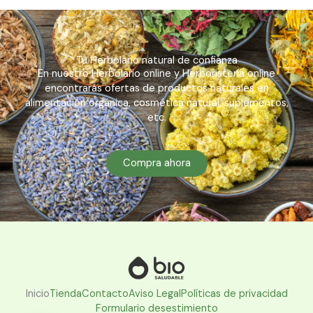
Tu Herbolario natural de confianza
En nuestro Herbolario online y Herboristería online
encontrarás ofertas de productos naturales en
alimentación orgánica, cosmética natural, suplementos,
etc.
Compra ahora
Inicio
Tienda
Contacto
Aviso Legal
Políticas de privacidad
Formulario desestimiento