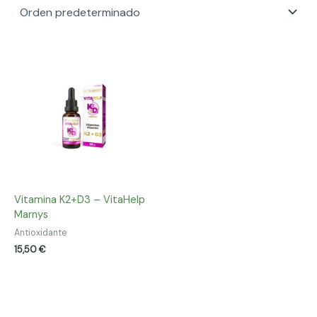
Vitamina K2+D3 – VitaHelp
Marnys
Antioxidante
15,50
€