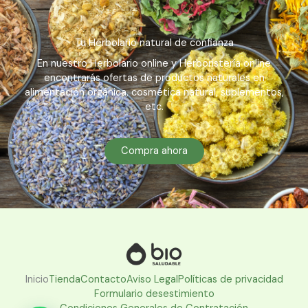
Tu Herbolario natural de confianza
En nuestro Herbolario online y Herboristería online
encontrarás ofertas de productos naturales en
alimentación orgánica, cosmética natural, suplementos,
etc.
Compra ahora
Inicio
Tienda
Contacto
Aviso Legal
Políticas de privacidad
Formulario desestimiento