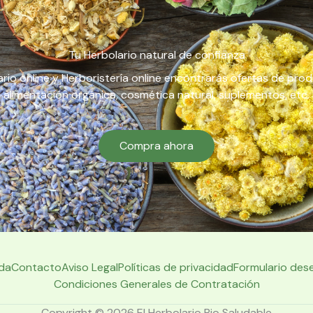
Tu Herbolario natural de confianza
rio online y Herboristería online encontrarás ofertas de pro
alimentación orgánica, cosmética natural, suplementos, etc.
Compra ahora
da
Contacto
Aviso Legal
Políticas de privacidad
Formulario des
Condiciones Generales de Contratación
Copyright © 2026 El Herbolario Bio Saludable