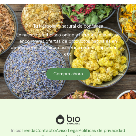
Tu Herbolario natural de confianza
En nuestro Herbolario online y Herboristería online
encontrarás ofertas de productos naturales en
alimentación orgánica, cosmética natural, suplementos,
etc.
Compra ahora
Inicio
Tienda
Contacto
Aviso Legal
Políticas de privacidad