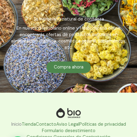
Tu Herbolario natural de confianza
En nuestro Herbolario online y Herboristería online
encontrarás ofertas de productos naturales en
alimentación orgánica, cosmética natural, suplementos,
etc.
Compra ahora
Inicio
Tienda
Contacto
Aviso Legal
Políticas de privacidad
Formulario desestimiento