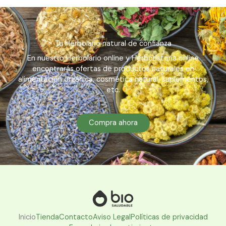
Tu Herbolario natural de confianza
En nuestro Herbolario online y Herboristería online
encontrarás ofertas de productos naturales en
alimentación orgánica, cosmética natural, suplementos,
etc.
Compra ahora
Inicio
Tienda
Contacto
Aviso Legal
Políticas de privacidad