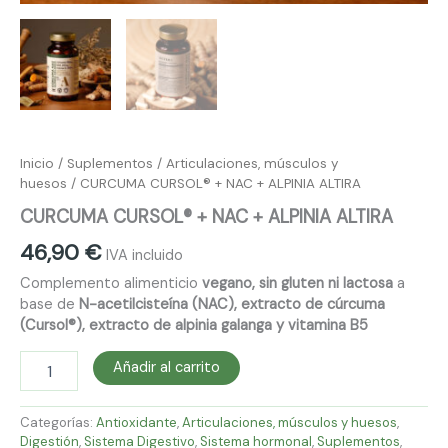
Inicio
/
Suplementos
/
Articulaciones, músculos y
huesos
/ CURCUMA CURSOL® + NAC + ALPINIA ALTIRA
CURCUMA CURSOL® + NAC + ALPINIA ALTIRA
46,90
€
IVA incluido
Complemento alimenticio
vegano, sin gluten ni lactosa
a
base de
N-acetilcisteína (NAC), extracto de cúrcuma
(Cursol®), extracto de alpinia galanga y vitamina B5
Añadir al carrito
Categorías:
Antioxidante
,
Articulaciones, músculos y huesos
,
Digestión
,
Sistema Digestivo
,
Sistema hormonal
,
Suplementos
,