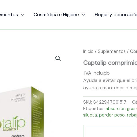
ementos
Cosmética e Higiene
Hogar y decoració
Inicio
/
Suplementos
/
Con
Captalip comprimid
IVA incluido
Ayuda a evitar que el o
ayuda a mantener o mejo
SKU:
8422947061517
Ca
Etiquetas:
absorcion gras
silueta
,
perder peso
,
reba