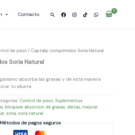
n
Contacto
Buscar
trol de peso
/ Captalip comprimidos Soria Natural
os Soria Natural
rganismo absorba las grasas y de esta manera
rar tu silueta
tegorías:
Control de peso
,
Suplementos
as
,
bloquear absorcion de grasas
,
dietas
,
mejorar
jar
,
soria
,
soria natural
Métodos de pagos seguros