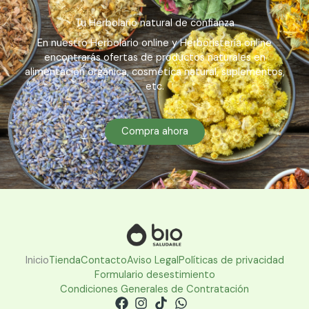
Tu Herbolario natural de confianza
En nuestro Herbolario online y Herboristería online
encontrarás ofertas de productos naturales en
alimentación orgánica, cosmética natural, suplementos,
etc.
Compra ahora
Inicio
Tienda
Contacto
Aviso Legal
Políticas de privacidad
Formulario desestimiento
Condiciones Generales de Contratación