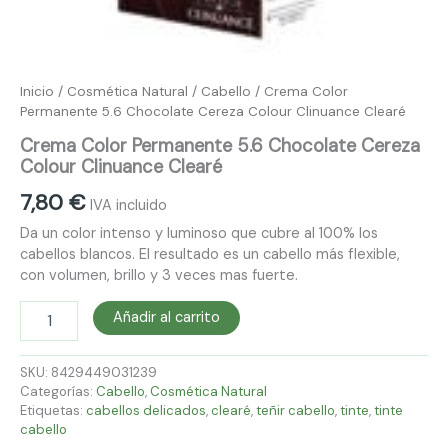
Inicio
/
Cosmética Natural
/
Cabello
/ Crema Color
Permanente 5.6 Chocolate Cereza Colour Clinuance Clearé
Crema Color Permanente 5.6 Chocolate Cereza
Colour Clinuance Clearé
7,80
€
IVA incluido
Da un color intenso y luminoso que cubre al 100% los
cabellos blancos. El resultado es un cabello más flexible,
con volumen, brillo y 3 veces mas fuerte.
Añadir al carrito
SKU:
8429449031239
Categorías:
Cabello
,
Cosmética Natural
Etiquetas:
cabellos delicados
,
clearé
,
teñir cabello
,
tinte
,
tinte
cabello