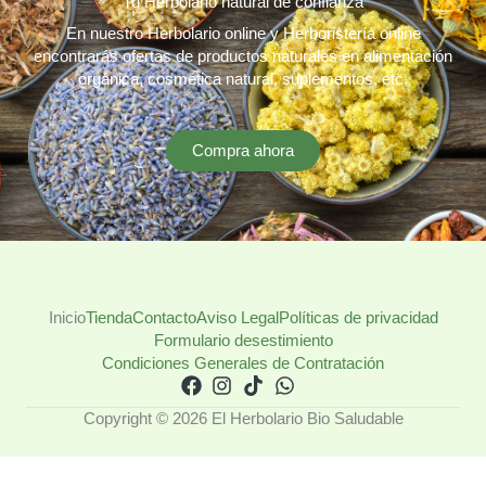
Tu Herbolario natural de confianza
En nuestro Herbolario online y Herboristería online
encontrarás ofertas de productos naturales en alimentación
orgánica, cosmética natural, suplementos, etc.
Compra ahora
Inicio
Tienda
Contacto
Aviso Legal
Políticas de privacidad
Formulario desestimiento
Condiciones Generales de Contratación
Copyright © 2026 El Herbolario Bio Saludable