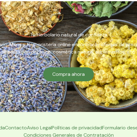
Tu Herbolario natural de confianza
rio online y Herboristería online encontrarás ofertas de pro
alimentación orgánica, cosmética natural, suplementos, etc.
Compra ahora
da
Contacto
Aviso Legal
Políticas de privacidad
Formulario des
Condiciones Generales de Contratación