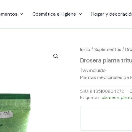
ementos
Cosmética e Higiene
Hogar y decoració
Inicio
/
Suplementos
/ Dro
Drosera planta tr
IVA incluido
Plantas medicinales de 
SKU:
8435100804272
C
Etiquetas:
plameca
,
plant