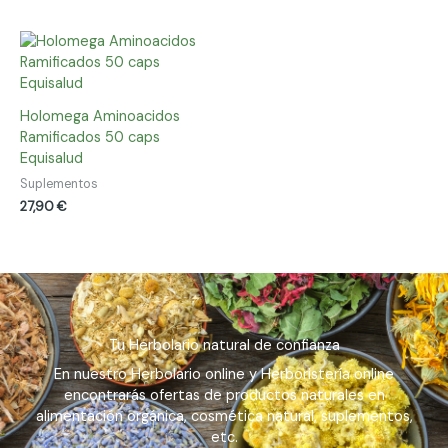
Holomega Aminoacidos
Ramificados 50 caps
Equisalud
Suplementos
27,90
€
Tu Herbolario natural de confianza
En nuestro Herbolario online y Herboristería online
encontrarás ofertas de productos naturales en
alimentación orgánica, cosmética natural, suplementos,
etc.