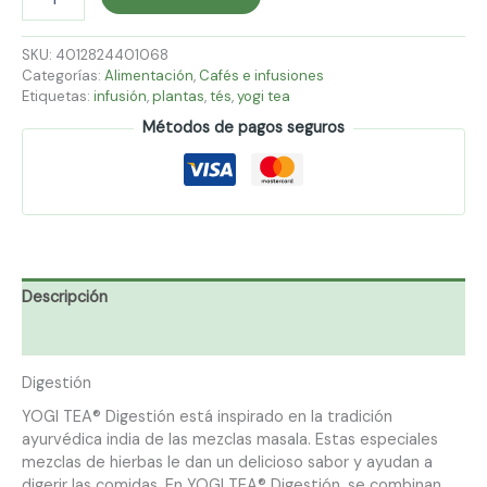
SKU:
4012824401068
Categorías:
Alimentación
,
Cafés e infusiones
Etiquetas:
infusión
,
plantas
,
tés
,
yogi tea
Métodos de pagos seguros
Descripción
Información adicional
Digestión
YOGI TEA® Digestión está inspirado en la tradición
ayurvédica india de las mezclas masala. Estas especiales
mezclas de hierbas le dan un delicioso sabor y ayudan a
digerir las comidas. En YOGI TEA® Digestión, se combinan