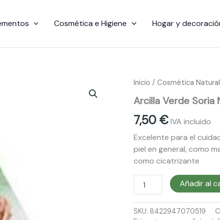
ementos
Cosmética e Higiene
Hogar y decoració
Arcilla
Inicio
/
Cosmética Natural
Verde
Arcilla Verde Soria 
Soria
Natural
7,50
€
cantidad
IVA incluido
Excelente para el cuidad
piel en general, como m
como cicatrizante
Añadir al c
SKU:
8422947070519
C