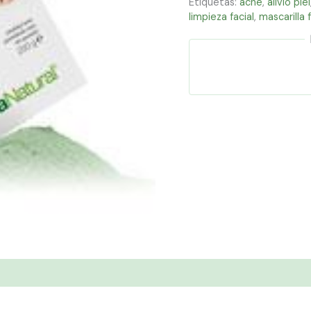
Etiquetas:
acne
,
alivio piel
limpieza facial
,
mascarilla f