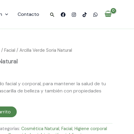
cantidad
n
Contacto
Buscar
/
Facial
/ Arcilla Verde Soria Natural
Natural
o facial y corporal, para mantener la salud de tu
ascarilla de belleza y también con propiedades
arrito
ategorías:
Cosmética Natural
,
Facial
,
Higiene corporal