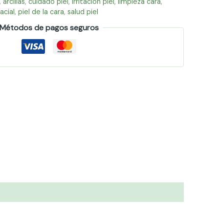
,
arcillas
,
cuidado piel
,
irritación piel
,
limpieza cara
,
acial
,
piel de la cara
,
salud piel
Métodos de pagos seguros