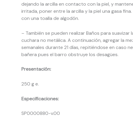
dejando la arcilla en contacto con la piel, y mante
irritada, poner entre la arcilla y la piel una gasa fi
con una toalla de algodón.
– También se pueden realizar Baños para suavizar la
cuchara no metálica. A continuación, agregar la mezc
semanales durante 21 días, repitiéndose en caso n
bañera pues el barro obstruye los desagües.
Presentación:
250 g e.
Especificaciones:
SP0000880-v.00