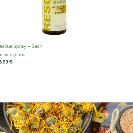
escue Spray – Bach
in categorizar
3,99
€