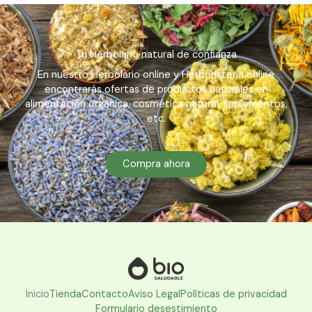
Tu Herbolario natural de confianza
En nuestro Herbolario online y Herboristería online
encontrarás ofertas de productos naturales en
alimentación orgánica, cosmética natural, suplementos,
etc.
Compra ahora
Inicio
Tienda
Contacto
Aviso Legal
Políticas de privacidad
Formulario desestimiento