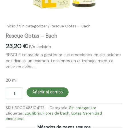
Inicio
/
Sin categorizar
/ Rescue Gotas – Bach
Rescue Gotas – Bach
23,20
€
IVA incluido
RESCUE te ayuda a gestionar tus emociones en situaciones
cotidianas: un examen, tensiones en el trabajo, miedo a
volar en avión…
20 ml.
Añadir al carrito
SKU:
5000488104172
Categoría:
Sin categorizar
Etiquetas:
Equilibrio
,
Flores de bach
,
Gotas
,
Serenidad
emocional
Métodos de pagos seguros