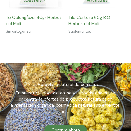
AGOTADO
AGOTADO
Te Oolong/azul 40gr Herbes
Tilo Corteza 60g BIO
del Moli
Herbes del Moli
Sin categorizar
Suplementos
Tu Herbolario natural de confianza
En nuestro Herbolario online y Herboristería online
encontrarás ofertas de productos naturales en
alimentación orgánica, cosmética natural, suplementos,
etc.
Compra ahora