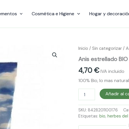
ementos
Cosmética e Higiene
Hogar y decoració
Anis
Inicio
/
Sin categorizar
/ A
estrellado
Anis estrellado BIO
BIO
Herbes
4,70
€
del
IVA incluido
Moli
100% Bio, lo mas natura
cantidad
Añadir al c
SKU:
8428201100176
Ca
Etiquetas:
bio
,
herbes del