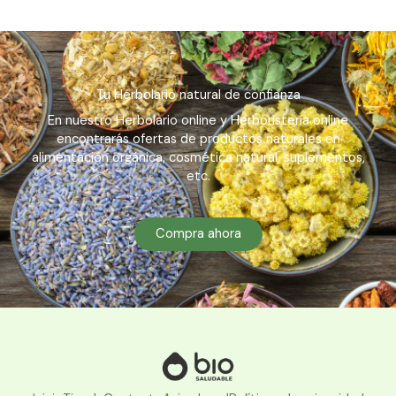
Tu Herbolario natural de confianza
En nuestro Herbolario online y Herboristería online
encontrarás ofertas de productos naturales en
alimentación orgánica, cosmética natural, suplementos,
etc.
Compra ahora