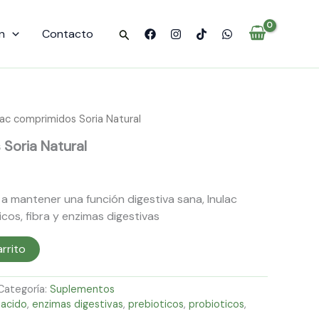
Natural
cantidad
n
Contacto
Buscar
lac comprimidos Soria Natural
 Soria Natural
 mantener una función digestiva sana, Inulac
cos, fibra y enzimas digestivas
arrito
Categoría:
Suplementos
iacido
,
enzimas digestivas
,
prebioticos
,
probioticos
,