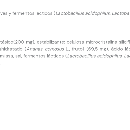
vas y fermentos lácticos (
Lactobacillus acidophilus, Lactoba
ásico(200 mg), estabilizante: celulosa microcristalina silicifi
shidratado (
Ananas comosus
L., fruto) (69,5 mg), ácido lá
ilasa, sal, fermentos lácticos (
Lactobacillus acidophilus, L
.