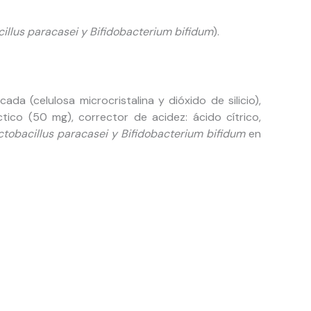
cillus paracasei y Bifidobacterium bifidum
).
cada (celulosa microcristalina y dióxido de silicio),
ctico (50 mg), corrector de acidez: ácido cítrico,
actobacillus paracasei y Bifidobacterium bifidum
en