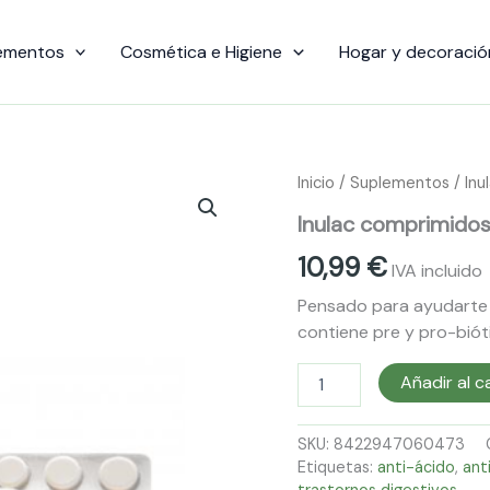
ementos
Cosmética e Higiene
Hogar y decoració
Inulac
Inicio
/
Suplementos
/ Inu
comprimidos
Inulac comprimidos
Soria
Natural
10,99
€
cantidad
IVA incluido
Pensado para ayudarte a
contiene pre y pro-bióti
Añadir al c
SKU:
8422947060473
Etiquetas:
anti-ácido
,
ant
trastornos digestivos