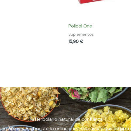
Policol One
Suplementos
15,90
€
Tu Herbolario natural de confianza
rio online y Herboristería online encontrarás ofertas de pro