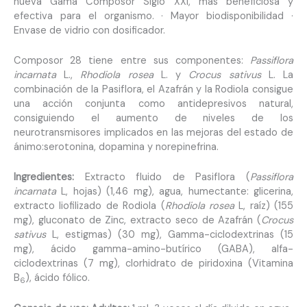
nueva Gama Composor Siglo XXI, más beneficiosa y
efectiva para el organismo. · Mayor biodisponibilidad ·
Envase de vidrio con dosificador.
Composor 28 tiene entre sus componentes:
Passiflora
incarnata
L.,
Rhodiola rosea
L. y
Crocus sativus
L. La
combinación de la Pasiflora, el Azafrán y la Rodiola consigue
una acción conjunta como antidepresivos natural,
consiguiendo el aumento de niveles de los
neurotransmisores implicados en las mejoras del estado de
ánimo:serotonina, dopamina y norepinefrina.
Ingredientes:
Extracto fluido de Pasiflora (
Passiflora
incarnata
L, hojas) (1,46 mg), agua, humectante: glicerina,
extracto liofilizado de Rodiola (
Rhodiola rosea
L, raíz) (155
mg), gluconato de Zinc, extracto seco de Azafrán (
Crocus
sativus
L, estigmas) (30 mg), Gamma-ciclodextrinas (15
mg), ácido gamma-amino-butírico (GABA), alfa-
ciclodextrinas (7 mg), clorhidrato de piridoxina (Vitamina
B
), ácido fólico.
6