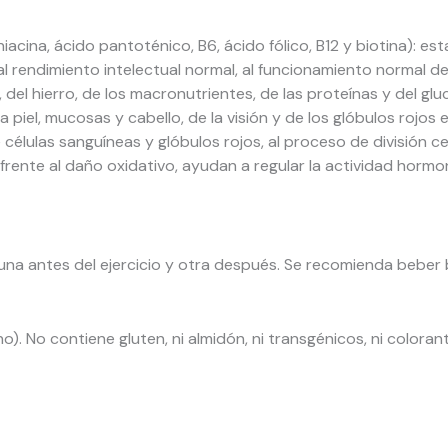
niacina, ácido pantoténico, B6, ácido fólico, B12 y biotina): 
al rendimiento intelectual normal, al funcionamiento normal de
del hierro, de los macronutrientes, de las proteínas y del gl
piel, mucosas y cabello, de la visión y de los glóbulos rojos 
células sanguíneas y glóbulos rojos, al proceso de división ce
frente al daño oxidativo, ayudan a regular la actividad hormona
una antes del ejercicio y otra después. Se recomienda beber
o). No contiene gluten, ni almidón, ni transgénicos, ni color