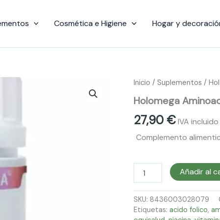
ementos
Cosmética e Higiene
Hogar y decoració
Holomega
Inicio
/
Suplementos
/ Ho
Aminoacidos
Holomega Aminoaci
Ramificados
50
27,90
€
caps
IVA incluido
Equisalud
Complemento alimentici
cantidad
Añadir al c
SKU:
8436003028079
Etiquetas:
acido folico
,
am