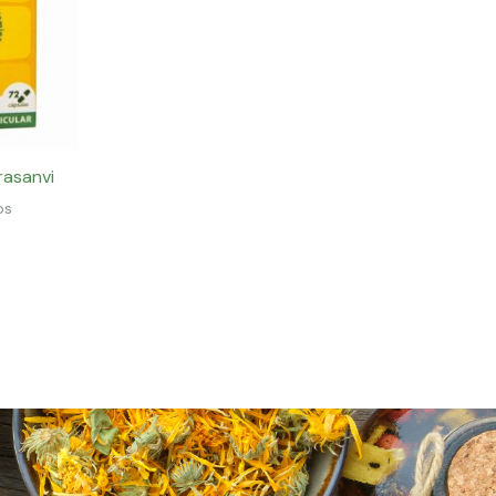
rasanvi
os