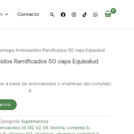
caps
Equisalud
n
Contacto
Buscar
cantidad
lomega Aminoacidos Ramificados 50 caps Equisalud
dos Ramificados 50 caps Equisalud
o a base de aminoácidos y vitaminas del complejo
B
arrito
Categoría:
Suplementos
inoacidos
,
b1
,
b12
,
b2
,
b6
,
biotina
,
complejo b
,