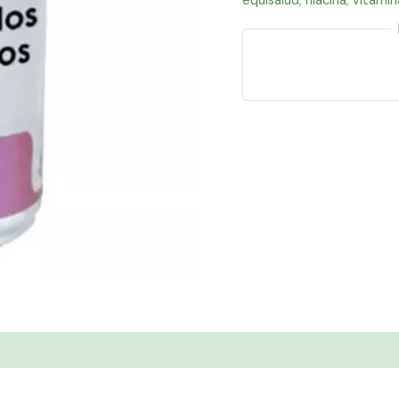
equisalud
,
niacina
,
vitamin