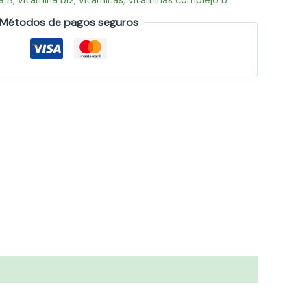
a B
,
vitamina b12
,
vitaminas
,
vitaminas complejo b
Métodos de pagos seguros