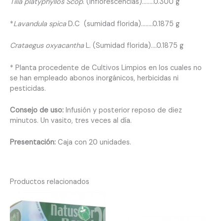
Tilia platyphyllos Scop
. (Inflorescencias)……..0.300 g
*
Lavandula spica
D.C (sumidad florida)……..0.1875 g
Crataegus oxyacantha
L. (Sumidad florida)….0.1875 g
* Planta procedente de Cultivos Limpios en los cuales no
se han empleado abonos inorgánicos, herbicidas ni
pesticidas.
Consejo de uso:
Infusión y posterior reposo de diez
minutos. Un vasito, tres veces al día.
Presentación:
Caja con 20 unidades.
Productos relacionados