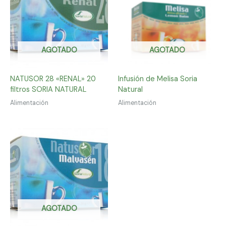
AGOTADO
AGOTADO
NATUSOR 28 «RENAL» 20
Infusión de Melisa Soria
filtros SORIA NATURAL
Natural
Alimentación
Alimentación
AGOTADO