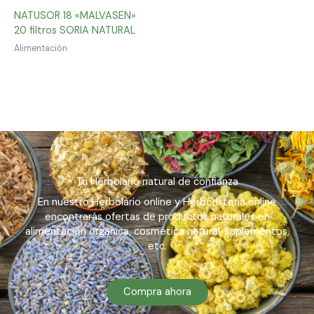
NATUSOR 18 «MALVASEN»
20 filtros SORIA NATURAL
Alimentación
Tu Herbolario natural de confianza
En nuestro Herbolario online y Herboristería online
encontrarás ofertas de productos naturales en
alimentación orgánica, cosmética natural, suplementos,
etc.
Compra ahora